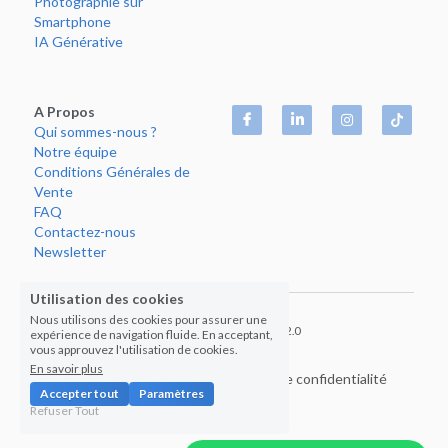
Photographie
 sur 
Smartphone
IA 
Générative
A Propos
Qui 
sommes
-nous ?
Notre 
équipe
Conditions
 Générales de 
Vente
FAQ
Contactez-nous
Newsletter
Utilisation des cookies
Nous utilisons des cookies pour assurer une
© Copyright 2026 Akanga 2.0
expérience de navigation fluide. En acceptant,
vous approuvez l'utilisation de cookies.
En savoir plus
Termes et Conditions
Politique de confidentialité
Accepter tout
Paramètres
Refuser Tout