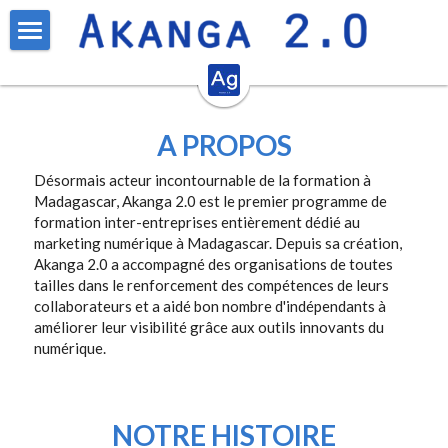
Accueil
Formations inter-entreprises
A PROPOS
Solutions
Réseaux sociaux
Désormais acteur incontournable de la formation à 
Madagascar, Akanga 2.0 est le premier programme de 
Réseaux sociaux niveau avancé
L'équipe
Formations sur mesure
formation inter-entreprises entièrement dédié au 
marketing numérique à Madagascar. Depuis sa création, 
Conception Graphique
Recrutement
A propos
Akanga 2.0 a accompagné des organisations de toutes 
tailles dans le renforcement des compétences de leurs 
Photographie sur smartphone
Contact
collaborateurs et a aidé bon nombre d'indépendants à 
améliorer leur visibilité grâce aux outils innovants du 
IA Générative
Rechercher
numérique.
NOTRE HISTOIRE