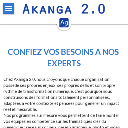
Accueil
Formations inter-entreprises
Solutions
Réseaux sociaux
CONFIEZ VOS BESOINS A NOS 
Réseaux sociaux niveau avancé
L'équipe
Formations sur mesure
EXPERTS
Conception Graphique
Recrutement
A propos
Chez Akanga 2.0, nous croyons que chaque organisation 
Photographie sur smartphone
possède ses propres enjeux, ses propres défis et son propre 
Contact
rythme de transformation numérique. C’est pourquoi nous 
construisons des formations totalement personnalisées, 
IA Générative
Rechercher
adaptées à votre contexte et pensées pour générer un impact 
réel et mesurable.
Nos programmes sur mesure vous permettent de faire monter 
vos équipes en compétence sur les thématiques clés du 
numérique : réseaux sociaux, design graphique, photo et vidéo 